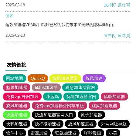
2025-02-18
支持
[0]
反对
[0]
游客
这款加速器VPM应用程序已经为我们带来了无限的隐私和自由。
2025-02-18
支持
[0]
反对
[0]
友情链接
网站地图
QuickQ
旋风加速度器
旋风加速
坚果加速器
tiktok加速器
狗急加速器官网
免费vqn外网加速
小蓝鸟
优途加速器官网
风驰加速器
旋风加速器
免费vps加速器外网苹果版
旋风加速度器
快连加速器
快连加速器官网入口
原子加速器
快鸭加速器
快柠檬加速器
旋风加速度器
外网网址导航
软件中心
雷霆加速
狂飙加速器
哔咔漫画
小美